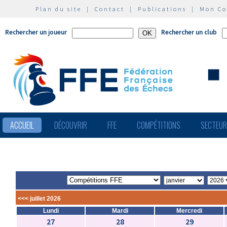
Plan du site
|
Contact
|
Publications
|
Mon C
Rechercher un joueur
Rechercher un club
ACCUEIL
DÉCOUVRIR
FFE
COMPÉTITIONS
SECTEU
<<< juillet 2026
Lundi
Mardi
Mercredi
27
28
29