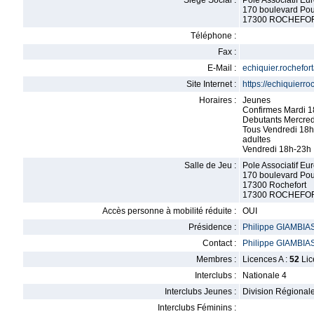
Siège Social :
Pole Associatif Eu
170 boulevard Pou
17300 ROCHEFO
Téléphone :
Fax :
E-Mail :
echiquier.rochefo
Site Internet :
https://echiquierro
Horaires :
Jeunes
Confirmes Mardi 
Debutants Mercre
Tous Vendredi 18
adultes
Vendredi 18h-23h
Salle de Jeu :
Pole Associatif Eu
170 boulevard Pou
17300 Rochefort
17300 ROCHEFO
Accès personne à mobilité réduite :
OUI
Présidence :
Philippe GIAMBIAS
Contact :
Philippe GIAMBIAS
Membres :
Licences A :
52
Lic
Interclubs :
Nationale 4
Interclubs Jeunes :
Division Régional
Interclubs Féminins :