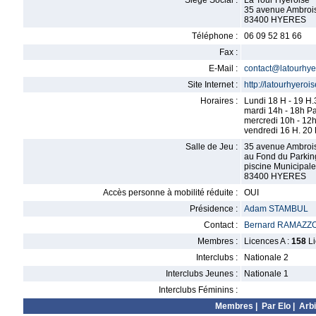
Siège Social :
La Tour Hyeroise
35 avenue Ambroi
83400 HYERES
Téléphone :
06 09 52 81 66
Fax :
E-Mail :
contact@latourhyer
Site Internet :
http://latourhyeroise
Horaires :
Lundi 18 H - 19 H.
mardi 14h - 18h Pa
mercredi 10h - 12h
vendredi 16 H. 20 
Salle de Jeu :
35 avenue Ambroi
au Fond du Parkin
piscine Municipale
83400 HYERES
Accès personne à mobilité réduite :
OUI
Présidence :
Adam STAMBUL
Contact :
Bernard RAMAZZO
Membres :
Licences A :
158
Li
Interclubs :
Nationale 2
Interclubs Jeunes :
Nationale 1
Interclubs Féminins :
Membres
|
Par Elo
|
Arbi