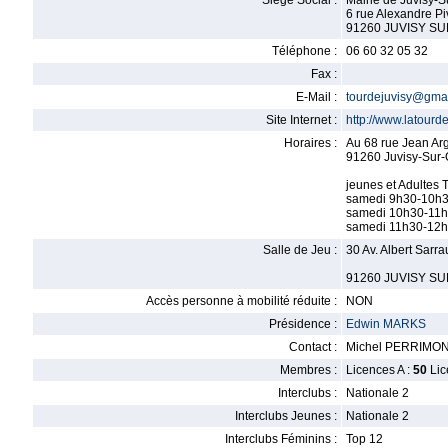
Siège Social :
Mairie de Juvisy-
6 rue Alexandre Pi
91260 JUVISY S
Téléphone :
06 60 32 05 32
Fax :
E-Mail :
tourdejuvisy@gma
Site Internet :
http://www.latourd
Horaires :
Au 68 rue Jean Arg
91260 Juvisy-Sur-
jeunes et Adultes 
samedi 9h30-10h30
samedi 10h30-11h3
samedi 11h30-12h
Salle de Jeu :
30 Av. Albert Sarr
91260 JUVISY S
Accès personne à mobilité réduite :
NON
Présidence :
Edwin MARKS
Contact :
Michel PERRIMO
Membres :
Licences A :
50
Lic
Interclubs :
Nationale 2
Interclubs Jeunes :
Nationale 2
Interclubs Féminins :
Top 12