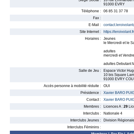
Siège Social :
10 rue Emmanuel 
91000 EVRY
Téléphone :
06 85 31 37 78
Fax :
E-Mail :
contact.leroivola
Site Internet :
https://leroivolant.fr
Horaires :
Jeunes
le Mercredi et le 
adultes
mercredi et Vendr
adultes Debutant 
Salle de Jeu :
Espace Victor Hug
10 bis Square Lam
91000 EVRY C
Accès personne à mobilité réduite :
OUI
Présidence :
Xavier BARO PU
Contact :
Xavier BARO PU
Membres :
Licences A :
29
Lic
Interclubs :
Nationale 4
Interclubs Jeunes :
Division Régional
Interclubs Féminins :