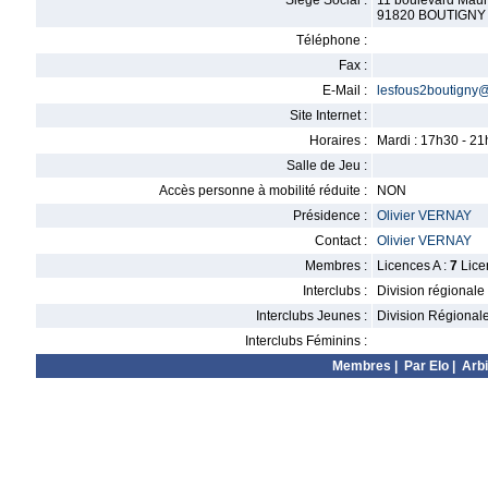
Siège Social :
11 boulevard Maur
91820 BOUTIGN
Téléphone :
Fax :
E-Mail :
lesfous2boutigny
Site Internet :
Horaires :
Mardi : 17h30 - 21
Salle de Jeu :
Accès personne à mobilité réduite :
NON
Présidence :
Olivier VERNAY
Contact :
Olivier VERNAY
Membres :
Licences A :
7
Lice
Interclubs :
Division régionale
Interclubs Jeunes :
Division Régional
Interclubs Féminins :
Membres
|
Par Elo
|
Arbi