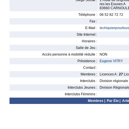
Siège Social :
1 route de Brignol
res les Eouves A
83660 CARNOUL
Téléphone :
06 52 82 72 72
Fax :
E-Mail :
lechiquierpourto
Site Internet :
Horaires :
Salle de Jeu :
Accès personne à mobilité réduite :
NON
Présidence :
Eugene VITRY
Contact :
Membres :
Licences A :
27
Lic
Interclubs :
Division régionale
Interclubs Jeunes :
Division Régional
Interclubs Féminins :
Membres
|
Par Elo
|
Arbi