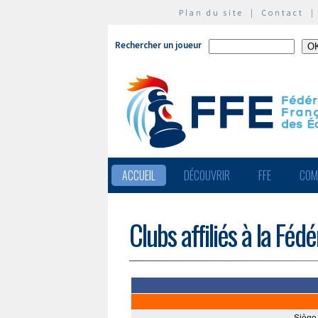
Plan du site
|
Contact
Rechercher un joueur
ACCUEIL
DÉCOUVRIR
FFE
COM
Clubs affiliés à la Féd