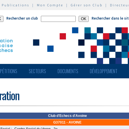
|
Publications
|
Mon Compte
|
Gérer son Club
|
Directeu
Rechercher un club
Rechercher dans le si
PÉTITIONS
SECTEURS
DOCUMENTS
DÉVELOPPEMENT
ération
Club d'Echecs d'Avoine
G37011 - AVOINE