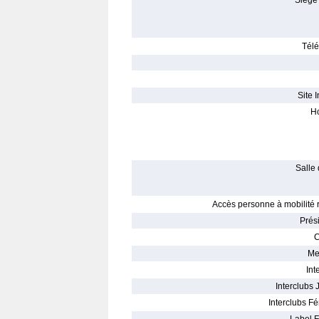
Siège 
Télé
Site I
Ho
Salle 
Accès personne à mobilité r
Prés
C
Me
Int
Interclubs 
Interclubs Fé