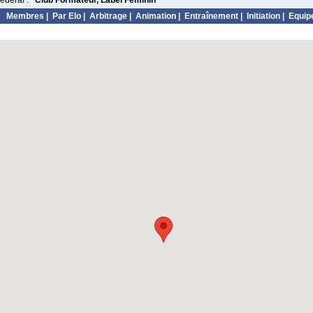
édéral :
Club Formateur, Label Féminin
Membres
|
Par Elo
|
Arbitrage
|
Animation
|
Entraînement
|
Initiation
|
Equip