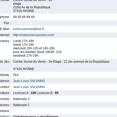
Social :
Centre Social du Veron - 2e
etage
21bis Av de la Republique
37420 AVOINE
phone :
09 50 69 99 49
Fax :
E-Mail :
echecsavoine@free.fr
nternet :
http://clubechecsavoine.com/
raires :
Lundi 17h-19h
mardi 17h-19h
mercredi 10h-12h et 14h-18h
pour les Adultes Jeudi 18h30 -21h
vendredi 17h-19h
de Jeu :
Centre Social du Veron - 2e Etage - 21 bis avenue de la Republique
37420 AVOINE
éduite :
OUI
idence :
Jean-Louis SALVAING
ontact :
Jean-Louis SALVAING
mbres :
Licences A :
108
Licences B :
95
erclubs :
Nationale 3
Jeunes :
Nationale 2
minins :