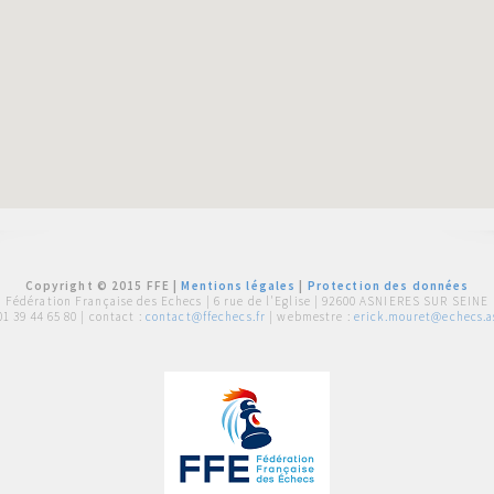
Copyright © 2015 FFE |
Mentions légales
|
Protection des données
Fédération Française des Echecs |
6 rue de l'Eglise | 92600 ASNIERES SUR SEINE
01 39 44 65 80
| contact :
contact@ffechecs.fr
| webmestre :
erick.mouret@echecs.as