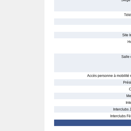
Siège 
Télé
Site I
Ho
Salle 
Accès personne à mobilité r
Prés
C
Me
Int
Interclubs 
Interclubs Fé