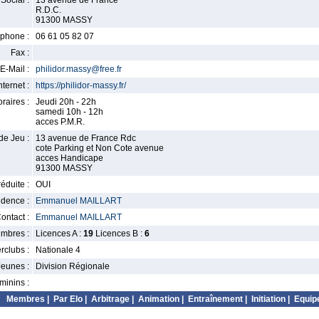
Social :
13 avenue de France
R.D.C.
91300 MASSY
phone :
06 61 05 82 07
Fax :
E-Mail :
philidor.massy@free.fr
nternet :
https://philidor-massy.fr/
raires :
Jeudi 20h - 22h
samedi 10h - 12h
acces P.M.R.
de Jeu :
13 avenue de France Rdc
cote Parking et Non Cote avenue
acces Handicape
91300 MASSY
éduite :
OUI
idence :
Emmanuel MAILLART
ontact :
Emmanuel MAILLART
mbres :
Licences A :
19
Licences B :
6
erclubs :
Nationale 4
Jeunes :
Division Régionale
minins :
Membres
|
Par Elo
|
Arbitrage
|
Animation
|
Entraînement
|
Initiation
|
Equip