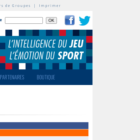
rs de Groupes
|
Imprimer
te
PARTENAIRES
BOUTIQUE