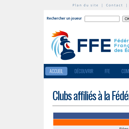
Plan du site
|
Contact
Rechercher un joueur
ACCUEIL
DÉCOUVRIR
FFE
COM
Clubs affiliés à la Féd