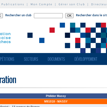
|
Publications
|
Mon Compte
|
Gérer son Club
|
Directeu
Rechercher un club
Rechercher dans le si
PÉTITIONS
SECTEURS
DOCUMENTS
DÉVELOPPEMENT
ération
Philidor Massy
M91018 - MASSY