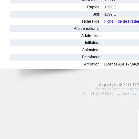
Classement :
1399 E
Rapide :
1199 E
Blitz :
1199 E
Fiche Fide :
Fiche Fide de Fred
Arbitre national :
Arbitre fide :
Initiateur :
Animateur :
Entraîneur :
Affiliation :
Licence A le 17/09/
Copyright © 2015 FFE
Fédération Française des 
tél :
01 39 44 65 80
| contact :
con