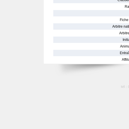
Classe
Ra
Fiche 
Arbitre nat
Arbitre
Init
Anima
Entraî
Affil
tél :