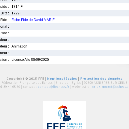
ment :
1705 F
pide :
1714 F
Blitz :
1729 F
Fide :
Fiche Fide de David MARIE
ional :
 fide :
iateur :
teur :
Animation
neur :
iation :
Licence A le 08/09/2025
Copyright © 2015 FFE |
Mentions légales
|
Protection des données
Fédération Française des Echecs |
6 rue de l'Eglise | 92600 ASNIERES SUR SEINE
01 39 44 65 80
| contact :
contact@ffechecs.fr
| webmestre :
erick.mouret@echecs.as