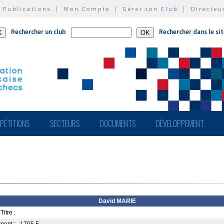
|
Publications
|
Mon Compte
|
Gérer son Club
|
Directeu
Rechercher un club
Rechercher dans le si
PÉTITIONS
SECTEURS
DOCUMENTS
DÉVELOPPEMENT
David MARIE
Titre :