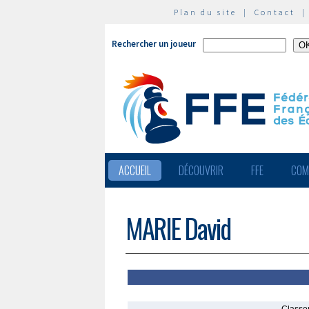
Plan du site
|
Contact
Rechercher un joueur
ACCUEIL
DÉCOUVRIR
FFE
COM
MARIE David