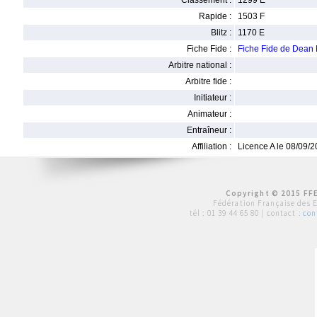
Classement :
1299 E
Rapide :
1503 F
Blitz :
1170 E
Fiche Fide :
Fiche Fide de Dea
Arbitre national :
Arbitre fide :
Initiateur :
Animateur :
Entraîneur :
Affiliation :
Licence A le 08/09/
Copyright © 2015 FFE
Fédération Française des 
tél :
01 39 44 65 80
| contact :
con