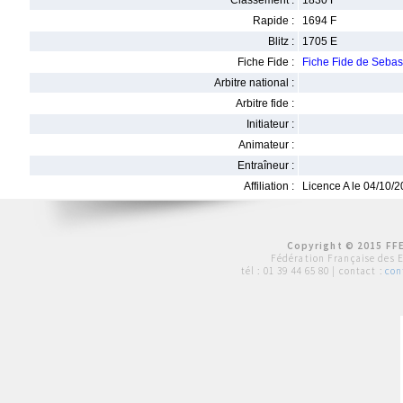
Classement :
1830 F
Rapide :
1694 F
Blitz :
1705 E
Fiche Fide :
Fiche Fide de Seb
Arbitre national :
Arbitre fide :
Initiateur :
Animateur :
Entraîneur :
Affiliation :
Licence A le 04/10/
Copyright © 2015 FFE
Fédération Française des 
tél :
01 39 44 65 80
| contact :
con