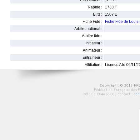
Classement :
1690 F
Rapide :
1738 F
Blitz :
1507 E
Fiche Fide :
Fiche Fide de Loui
Arbitre national :
Arbitre fide :
Initiateur :
Animateur :
Entraîneur :
Affiliation :
Licence A le 06/11/
Copyright © 2015 FFE
Fédération Française des 
tél :
01 39 44 65 80
| contact :
con