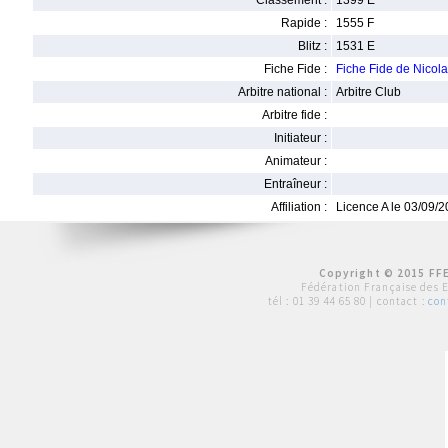
Classement :
1399 E
Rapide :
1555 F
Blitz :
1531 E
Fiche Fide :
Fiche Fide de Nico
Arbitre national :
Arbitre Club
Arbitre fide :
Initiateur :
Animateur :
Entraîneur :
Affiliation :
Licence A le 03/09/
Copyright © 2015 FFE
Fédération Française des 
tél :
01 39 44 65 80
| contact :
con