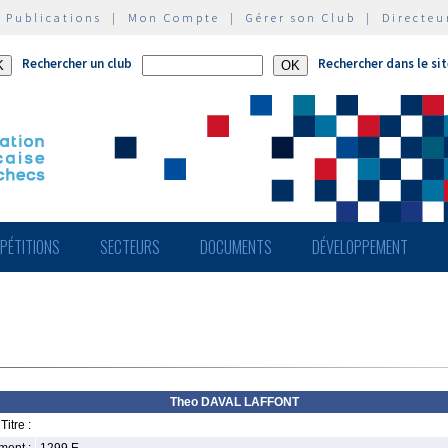
|
Publications
|
Mon Compte
|
Gérer son Club
|
Directeu
Rechercher un club
Rechercher dans le si
PÉTITIONS
SECTEURS
DOCUMENTS
DÉVELOPPEMENT
Theo DAVAL LAFFONT
Titre :