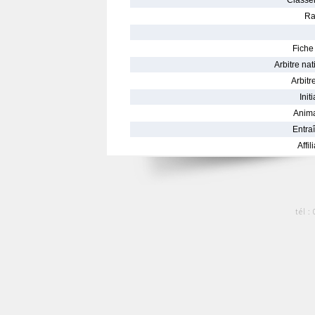
Classe
Ra
Fiche 
Arbitre nat
Arbitre
Init
Anima
Entraî
Affil
tél :