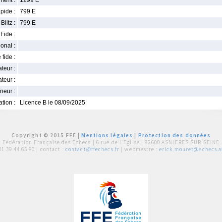
ment :
1299 E
pide :
799 E
Blitz :
799 E
Fide :
ional :
 fide :
iateur :
teur :
neur :
iation :
Licence B le 08/09/2025
Copyright © 2015 FFE |
Mentions légales
|
Protection des données
Fédération Française des Echecs |
6 rue de l'Eglise | 92600 ASNIERES SUR SEINE
01 39 44 65 80
| contact :
contact@ffechecs.fr
| webmestre :
erick.mouret@echecs.as