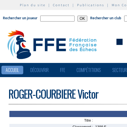
Plan du site
|
Contact
|
Publications
|
Mon C
Rechercher un joueur
Rechercher un club
ACCUEIL
DÉCOUVRIR
FFE
COMPÉTITIONS
SECTEU
ROGER-COURBIERE Victor
Titre :