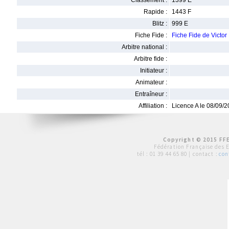
Classement :
1399 E
Rapide :
1443 F
Blitz :
999 E
Fiche Fide :
Fiche Fide de Vic
Arbitre national :
Arbitre fide :
Initiateur :
Animateur :
Entraîneur :
Affiliation :
Licence A le 08/09/
Copyright © 2015 FFE
Fédération Française des 
tél :
01 39 44 65 80
| contact :
con