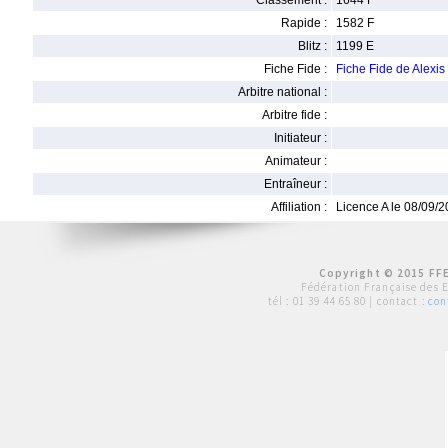
Classement :
1644 F
Rapide :
1582 F
Blitz :
1199 E
Fiche Fide :
Fiche Fide de Alex
Arbitre national :
Arbitre fide :
Initiateur :
Animateur :
Entraîneur :
Affiliation :
Licence A le 08/09/
Copyright © 2015 FFE
Fédération Française des 
tél :
01 39 44 65 80
| contact :
con