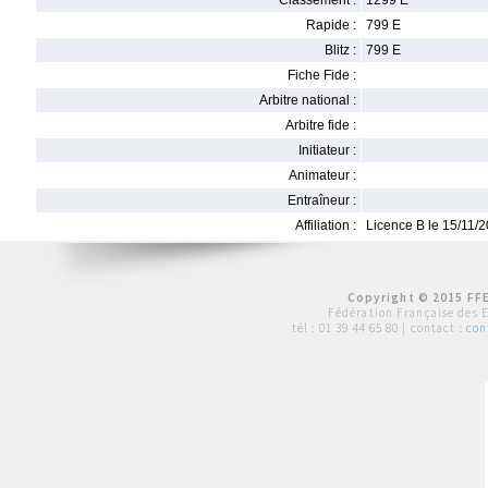
Classement :
1299 E
Rapide :
799 E
Blitz :
799 E
Fiche Fide :
Arbitre national :
Arbitre fide :
Initiateur :
Animateur :
Entraîneur :
Affiliation :
Licence B le 15/11/
Copyright © 2015 FFE
Fédération Française des 
tél :
01 39 44 65 80
| contact :
con