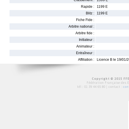
Classement :
1399 E
Rapide :
1199 E
Blitz :
1199 E
Fiche Fide :
Arbitre national :
Arbitre fide :
Initiateur :
Animateur :
Entraîneur :
Affiliation :
Licence B le 19/01/
Copyright © 2015 FFE
Fédération Française des 
tél :
01 39 44 65 80
| contact :
con