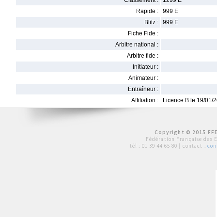
Classement :
1299 E
Rapide :
999 E
Blitz :
999 E
Fiche Fide :
Arbitre national :
Arbitre fide :
Initiateur :
Animateur :
Entraîneur :
Affiliation :
Licence B le 19/01/
Copyright © 2015 FFE
Fédération Française des 
tél :
01 39 44 65 80
| contact :
con