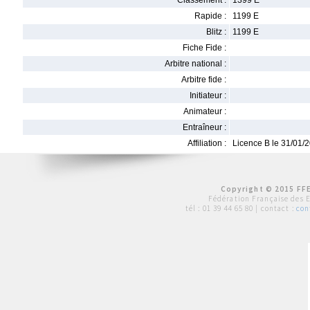
Classement :
1399 E
Rapide :
1199 E
Blitz :
1199 E
Fiche Fide :
Arbitre national :
Arbitre fide :
Initiateur :
Animateur :
Entraîneur :
Affiliation :
Licence B le 31/01/
Copyright © 2015 FFE
Fédération Française des 
tél :
01 39 44 65 80
| contact :
con