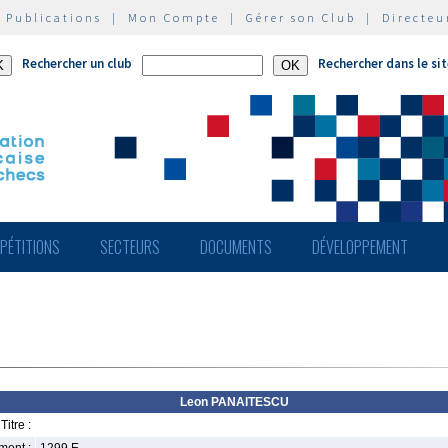
|
Publications
|
Mon Compte
|
Gérer son Club
|
Directeu
Rechercher un club
Rechercher dans le si
PÉTITIONS
SECTEURS
DOCUMENTS
DÉVELOPPEMENT
Leon PANAITESCU
Titre :