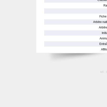
Classe
Ra
Fiche 
Arbitre nat
Arbitre
Init
Anima
Entraî
Affil
tél :