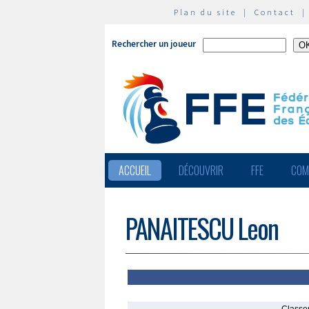
Plan du site
|
Contact
Rechercher un joueur
ACCUEIL
DÉCOUVRIR
FFE
COM
PANAITESCU Leon