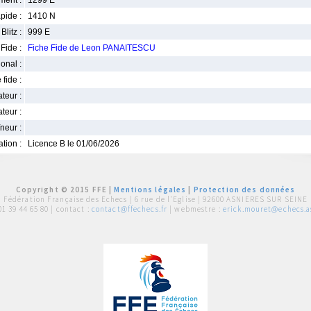
ment :
1299 E
pide :
1410 N
Blitz :
999 E
Fide :
Fiche Fide de Leon PANAITESCU
ional :
 fide :
iateur :
teur :
neur :
iation :
Licence B le 01/06/2026
Copyright © 2015 FFE |
Mentions légales
|
Protection des données
Fédération Française des Echecs |
6 rue de l'Eglise | 92600 ASNIERES SUR SEINE
01 39 44 65 80
| contact :
contact@ffechecs.fr
| webmestre :
erick.mouret@echecs.as