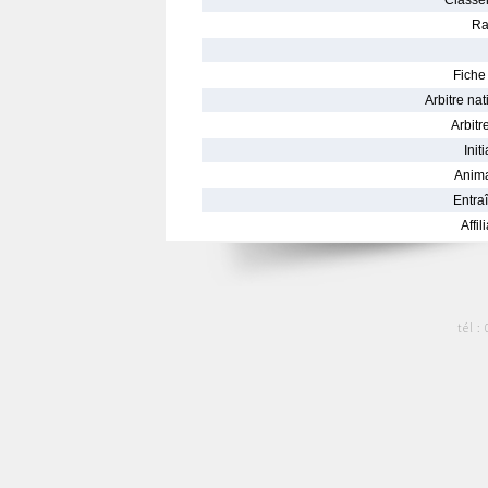
Classe
Ra
Fiche 
Arbitre nat
Arbitre
Init
Anima
Entraî
Affil
tél :