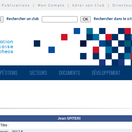
|
Publications
|
Mon Compte
|
Gérer son Club
|
Directeu
Rechercher un club
Rechercher dans le si
PÉTITIONS
SECTEURS
DOCUMENTS
DÉVELOPPEMENT
Jean SPITERI
Titre :