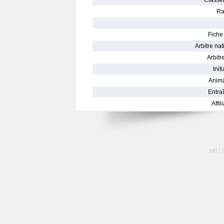
Classe
Ra
Fiche 
Arbitre nat
Arbitre
Init
Anima
Entraî
Affil
tél :