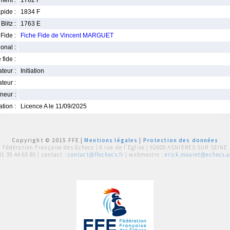
ment :
1782 F
pide :
1834 F
Blitz :
1763 E
Fide :
Fiche Fide de Vincent MARGUET
ional :
 fide :
iateur :
Initiation
teur :
neur :
iation :
Licence A le 11/09/2025
Copyright © 2015 FFE |
Mentions légales
|
Protection des données
Fédération Française des Echecs |
6 rue de l'Eglise | 92600 ASNIERES SUR SEINE
01 39 44 65 80
| contact :
contact@ffechecs.fr
| webmestre :
erick.mouret@echecs.as