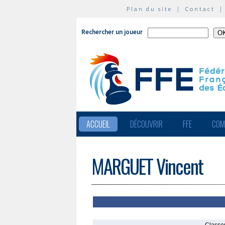
Plan du site
|
Contact
Rechercher un joueur
ACCUEIL
DÉCOUVRIR
FFE
COM
MARGUET Vincent