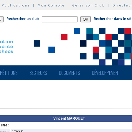
|
Publications
|
Mon Compte
|
Gérer son Club
|
Directeu
Rechercher un club
Rechercher dans le si
PÉTITIONS
SECTEURS
DOCUMENTS
DÉVELOPPEMENT
Vincent MARGUET
Titre :