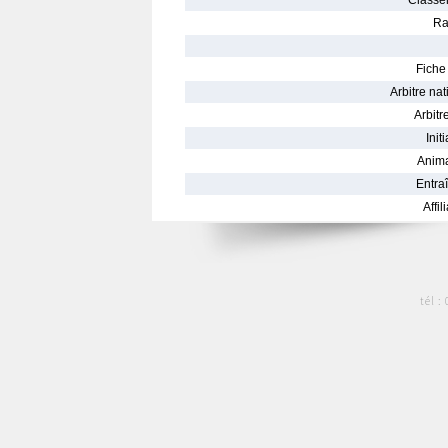
Classe
Ra
Fiche 
Arbitre nat
Arbitre
Init
Anima
Entraî
Affil
tél :