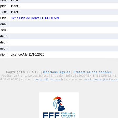
ment :
1910 F
pide :
1959 F
Blitz :
1969 E
Fide :
Fiche Fide de Herve LE POULAIN
ional :
 fide :
iateur :
teur :
neur :
iation :
Licence A le 11/10/2025
Copyright © 2015 FFE |
Mentions légales
|
Protection des données
Fédération Française des Echecs |
6 rue de l'Eglise | 92600 ASNIERES SUR SEINE
01 39 44 65 80
| contact :
contact@ffechecs.fr
| webmestre :
erick.mouret@echecs.as