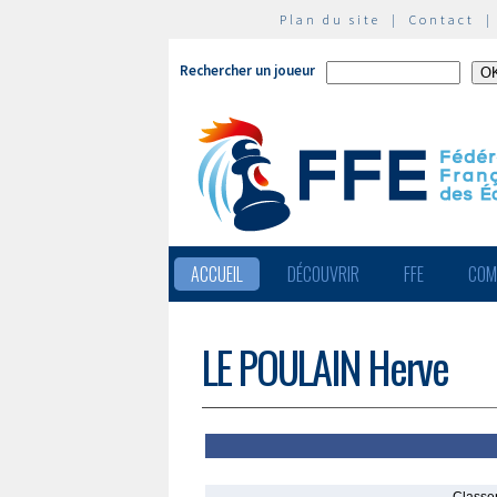
Plan du site
|
Contact
Rechercher un joueur
ACCUEIL
DÉCOUVRIR
FFE
COM
LE POULAIN Herve