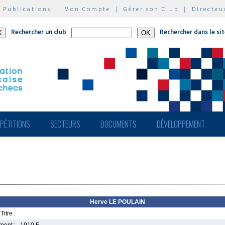
|
Publications
|
Mon Compte
|
Gérer son Club
|
Directeu
Rechercher un club
Rechercher dans le si
PÉTITIONS
SECTEURS
DOCUMENTS
DÉVELOPPEMENT
Herve LE POULAIN
Titre :