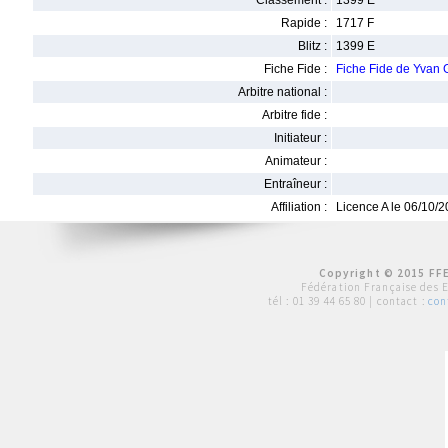
Classement :
1399 E
Rapide :
1717 F
Blitz :
1399 E
Fiche Fide :
Fiche Fide de Yvan
Arbitre national :
Arbitre fide :
Initiateur :
Animateur :
Entraîneur :
Affiliation :
Licence A le 06/10/
Copyright © 2015 FFE
Fédération Française des 
tél :
01 39 44 65 80
| contact :
con