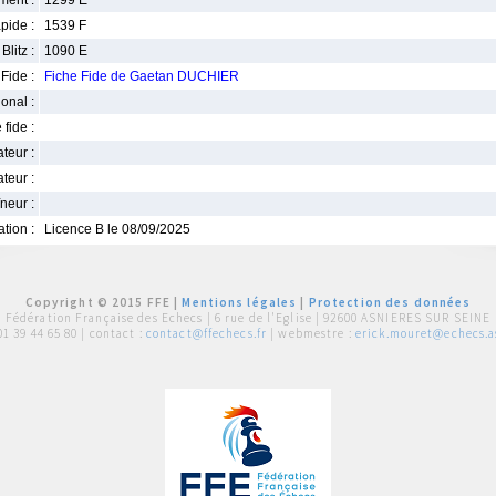
ment :
1299 E
pide :
1539 F
Blitz :
1090 E
Fide :
Fiche Fide de Gaetan DUCHIER
ional :
 fide :
iateur :
teur :
neur :
iation :
Licence B le 08/09/2025
Copyright © 2015 FFE |
Mentions légales
|
Protection des données
Fédération Française des Echecs |
6 rue de l'Eglise | 92600 ASNIERES SUR SEINE
01 39 44 65 80
| contact :
contact@ffechecs.fr
| webmestre :
erick.mouret@echecs.as