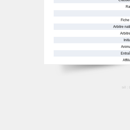
Classe
Ra
Fiche 
Arbitre nat
Arbitre
Init
Anima
Entraî
Affil
tél :