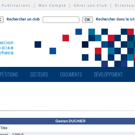
|
Publications
|
Mon Compte
|
Gérer son Club
|
Directeu
Rechercher un club
Rechercher dans le si
PÉTITIONS
SECTEURS
DOCUMENTS
DÉVELOPPEMENT
Gaetan DUCHIER
Titre :