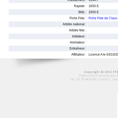
Classement :
1644 F
Rapide :
1650 E
Blitz :
1650 E
Fiche Fide :
Fiche Fide de Clau
Arbitre national :
Arbitre fide :
Initiateur :
Animateur :
Entraîneur :
Affiliation :
Licence A le 03/10/
Copyright © 2015 FFE
Fédération Française des 
tél :
01 39 44 65 80
| contact :
con