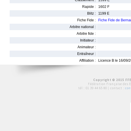
Classement :
1399 E
Rapide :
1602 F
Blitz :
1199 E
Fiche Fide :
Fiche Fide de Ber
Arbitre national :
Arbitre fide :
Initiateur :
Animateur :
Entraîneur :
Affiliation :
Licence B le 16/09/
Copyright © 2015 FFE
Fédération Française des 
tél :
01 39 44 65 80
| contact :
con