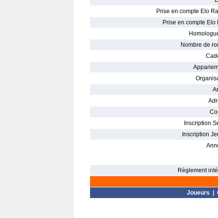
D
Prise en compte Elo Ra
Prise en compte Elo 
Homologué
Nombre de ro
Cade
Appariem
Organisa
Ar
Adr
Con
Inscription S
Inscription Je
Ann
Règlement intér
Joueurs
|