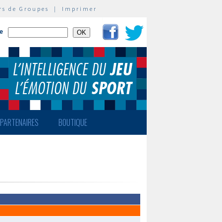
rs de Groupes
|
Imprimer
te
PARTENAIRES
BOUTIQUE