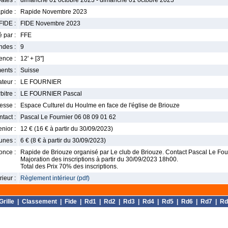
ates :
dimanche 01 octobre 2023 - dimanche 01 octobre 2023
pide :
Rapide Novembre 2023
FIDE :
FIDE Novembre 2023
 par :
FFE
ndes :
9
nce :
12' + [3'']
ents :
Suisse
teur :
LE FOURNIER
bitre :
LE FOURNIER Pascal
esse :
Espace Culturel du Houlme en face de l'église de Briouze
tact :
Pascal Le Fournier 06 08 09 01 62
enior :
12 € (16 € à partir du 30/09/2023)
unes :
6 € (8 € à partir du 30/09/2023)
once :
Rapide de Briouze organisé par Le club de Briouze. Contact Pascal Le Four
Majoration des inscriptions à partir du 30/09/2023 18h00.
Total des Prix 70% des inscriptions.
ieur :
Règlement intérieur (pdf)
Grille
|
Classement
|
Fide
|
Rd1
|
Rd2
|
Rd3
|
Rd4
|
Rd5
|
Rd6
|
Rd7
|
Rd