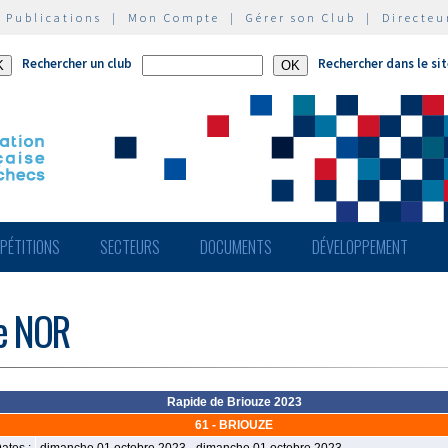
|
Publications
|
Mon Compte
|
Gérer son Club
|
Directeu
Rechercher un club
Rechercher dans le si
PÉTITIONS
SECTEURS
DOCUMENTS
DÉVELOPPEMENT
de NOR
Rapide de Briouze 2023
61 - BRIOUZE