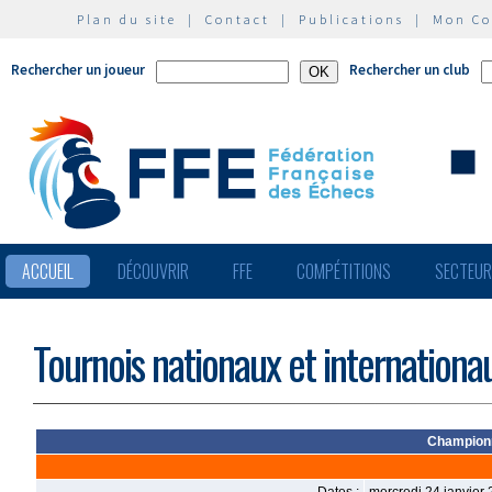
Plan du site
|
Contact
|
Publications
|
Mon C
Rechercher un joueur
Rechercher un club
ACCUEIL
DÉCOUVRIR
FFE
COMPÉTITIONS
SECTEU
Tournois nationaux et internationa
Championna