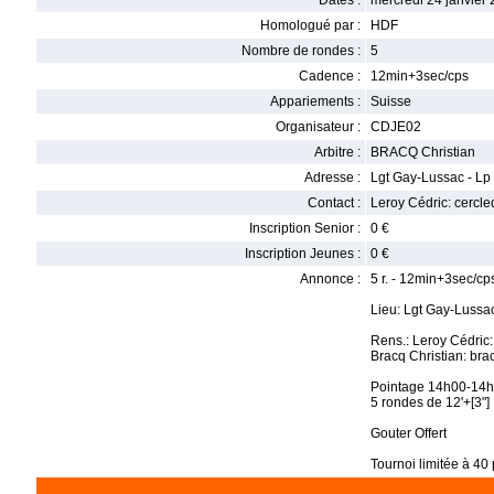
Dates :
mercredi 24 janvier 
Homologué par :
HDF
Nombre de rondes :
5
Cadence :
12min+3sec/cps
Appariements :
Suisse
Organisateur :
CDJE02
Arbitre :
BRACQ Christian
Adresse :
Lgt Gay-Lussac - L
Contact :
Leroy Cédric: cercl
Inscription Senior :
0 €
Inscription Jeunes :
0 €
Annonce :
5 r. - 12min+3sec/cps
Lieu: Lgt Gay-Luss
Rens.: Leroy Cédri
Bracq Christian: bra
Pointage 14h00-14h
5 rondes de 12'+[3"]
Gouter Offert
Tournoi limitée à 40 