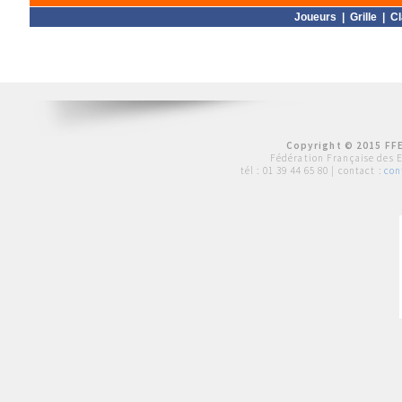
Joueurs
|
Grille
|
C
Copyright © 2015 FFE
Fédération Française des 
tél :
01 39 44 65 80
| contact :
con