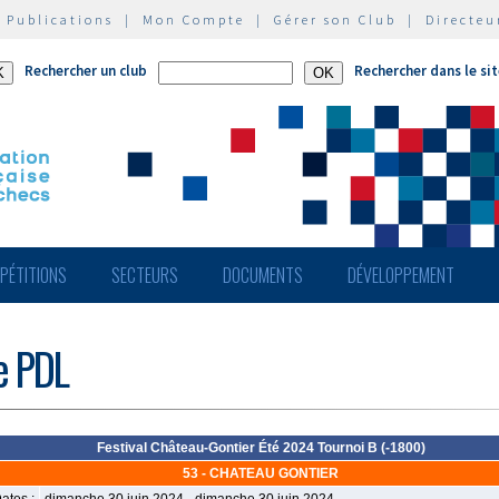
|
Publications
|
Mon Compte
|
Gérer son Club
|
Directeu
Rechercher un club
Rechercher dans le si
PÉTITIONS
SECTEURS
DOCUMENTS
DÉVELOPPEMENT
de PDL
Festival Château-Gontier Été 2024 Tournoi B (-1800)
53 - CHATEAU GONTIER