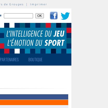
rs de Groupes
|
Imprimer
te
PARTENAIRES
BOUTIQUE