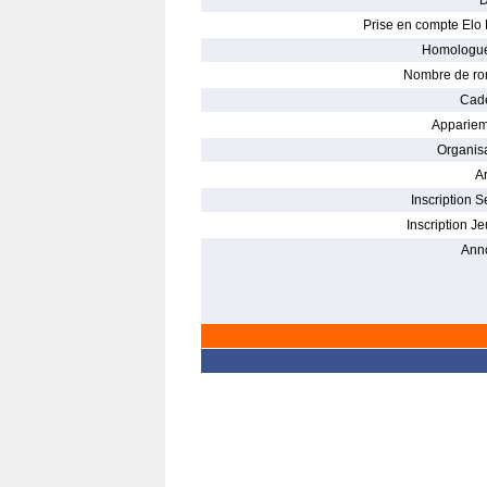
D
Prise en compte Elo 
Homologué
Nombre de ro
Cade
Appariem
Organisa
Ar
Inscription S
Inscription Je
Ann