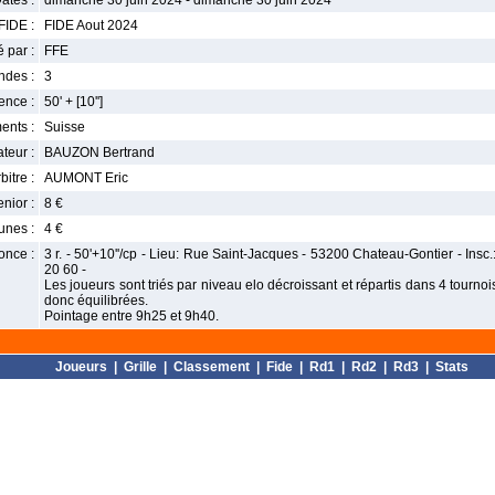
ates :
dimanche 30 juin 2024 - dimanche 30 juin 2024
FIDE :
FIDE Aout 2024
 par :
FFE
ndes :
3
nce :
50' + [10'']
ents :
Suisse
teur :
BAUZON Bertrand
bitre :
AUMONT Eric
enior :
8 €
unes :
4 €
once :
3 r. - 50'+10''/cp - Lieu: Rue Saint-Jacques - 53200 Chateau-Gontier - Insc
20 60 -
Les joueurs sont triés par niveau elo décroissant et répartis dans 4 tourn
donc équilibrées.
Pointage entre 9h25 et 9h40.
Joueurs
|
Grille
|
Classement
|
Fide
|
Rd1
|
Rd2
|
Rd3
|
Stats