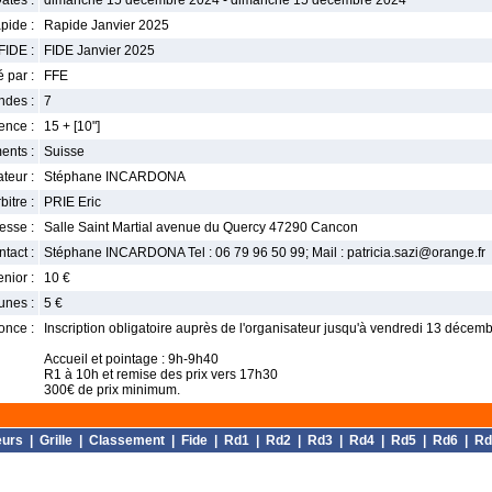
ates :
dimanche 15 décembre 2024 - dimanche 15 décembre 2024
pide :
Rapide Janvier 2025
FIDE :
FIDE Janvier 2025
 par :
FFE
ndes :
7
nce :
15 + [10"]
ents :
Suisse
teur :
Stéphane INCARDONA
bitre :
PRIE Eric
esse :
Salle Saint Martial avenue du Quercy 47290 Cancon
tact :
Stéphane INCARDONA Tel : 06 79 96 50 99; Mail : patricia.sazi@orange.fr
enior :
10 €
unes :
5 €
once :
Inscription obligatoire auprès de l'organisateur jusqu'à vendredi 13 décemb
Accueil et pointage : 9h-9h40
R1 à 10h et remise des prix vers 17h30
300€ de prix minimum.
eurs
|
Grille
|
Classement
|
Fide
|
Rd1
|
Rd2
|
Rd3
|
Rd4
|
Rd5
|
Rd6
|
Rd