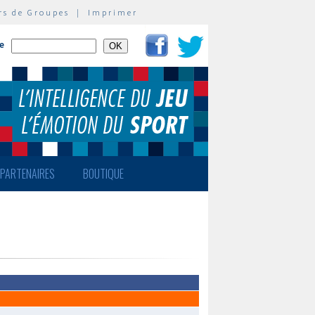
rs de Groupes
|
Imprimer
te
PARTENAIRES
BOUTIQUE