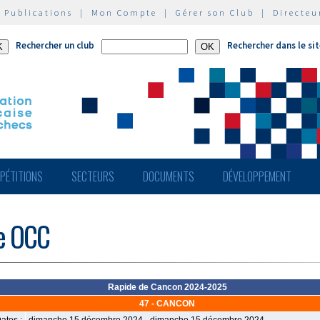
|
Publications
|
Mon Compte
|
Gérer son Club
|
Directeu
Rechercher un club
Rechercher dans le si
PÉTITIONS
SECTEURS
DOCUMENTS
DÉVELOPPEMENT
de OCC
Rapide de Cancon 2024-2025
47 - CANCON