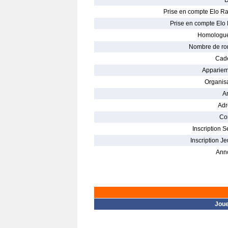
D
Prise en compte Elo Ra
Prise en compte Elo 
Homologué
Nombre de ro
Cade
Appariem
Organisa
Ar
Adr
Con
Inscription S
Inscription Je
Ann
Jou