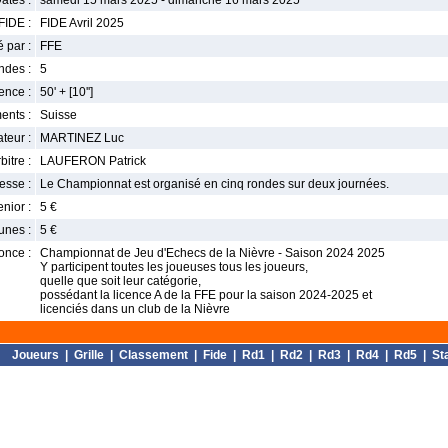
ates :
samedi 15 mars 2025 - dimanche 16 mars 2025
FIDE :
FIDE Avril 2025
 par :
FFE
ndes :
5
nce :
50' + [10'']
ents :
Suisse
teur :
MARTINEZ Luc
bitre :
LAUFERON Patrick
esse :
Le Championnat est organisé en cinq rondes sur deux journées.
enior :
5 €
unes :
5 €
once :
Championnat de Jeu d'Echecs de la Nièvre - Saison 2024 2025
Y participent toutes les joueuses tous les joueurs,
quelle que soit leur catégorie,
possédant la licence A de la FFE pour la saison 2024-2025 et
licenciés dans un club de la Nièvre
Joueurs
|
Grille
|
Classement
|
Fide
|
Rd1
|
Rd2
|
Rd3
|
Rd4
|
Rd5
|
St