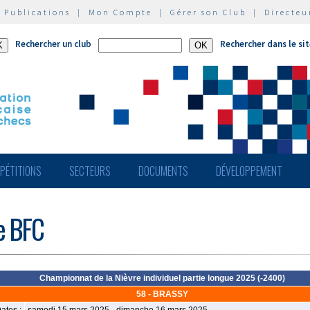
|
Publications
|
Mon Compte
|
Gérer son Club
|
Directeu
Rechercher un club
Rechercher dans le si
PÉTITIONS
SECTEURS
DOCUMENTS
DÉVELOPPEMENT
de BFC
Championnat de la Nièvre individuel partie longue 2025 (-2400)
58 - BRASSY