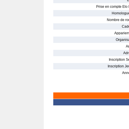
D
Prise en compte Elo 
Homologué
Nombre de ro
Cade
Appariem
Organisa
Ar
Adr
Inscription S
Inscription Je
Ann