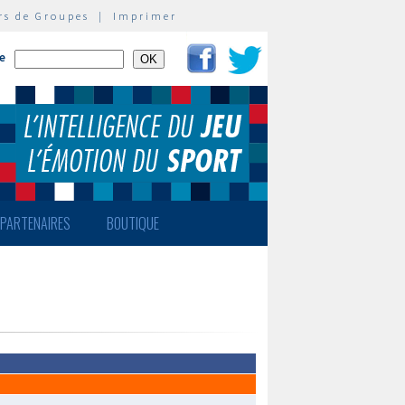
rs de Groupes
|
Imprimer
te
PARTENAIRES
BOUTIQUE