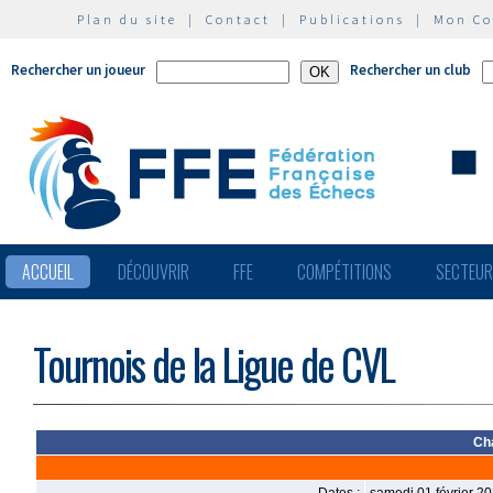
Plan du site
|
Contact
|
Publications
|
Mon C
Rechercher un joueur
Rechercher un club
ACCUEIL
DÉCOUVRIR
FFE
COMPÉTITIONS
SECTEU
Tournois de la Ligue de CVL
Ch