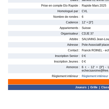
Dates :
samedi 01 février 20
Prise en compte Elo Rapide :
Rapide Mars 2025
Homologué par :
CVL
Nombre de rondes :
6
Cadence :
12' + [3"]
Appariements :
Suisse
Organisateur :
CDJE 37
Arbitre :
SALVAING Jean-Lou
Adresse :
Pole Associatif plac
Contact :
Franck ROINEL - ec
Inscription Senior :
0 €
Inscription Jeunes :
0 €
Annonce :
6 r. - 12' + [3"] 
echecsavoine@free.
Règlement intérieur :
Règlement intérieur 
Joueurs
|
Grille
|
Clas