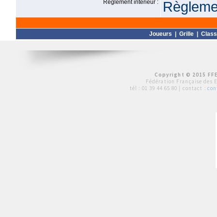
Règlement intérieur :
Règlemen
Joueurs
|
Grille
|
Clas
Copyright © 2015 FFE
Fédération Française des 
tél :
01 39 44 65 80
| contact :
con