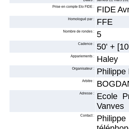
Dates :
samedi 22 mars 202
Prise en compte Elo FIDE :
FIDE Avr
Homologué par :
FFE
Nombre de rondes :
5
Cadence :
50' + [10'
Appariements :
Haley
Organisateur :
Philippe
Arbitre :
BOGDAN
Adresse :
Ecole P
Vanves
Contact :
Philippe
téléphon