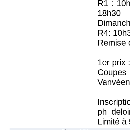
R1 : 10
18h30
Dimanch
R4: 10h3
Remise d
1er prix
Coupes m
Vanvéen,
Inscript
ph_deloi
Limité à 