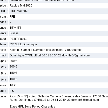
ates :
dimanche 13 avril 2025 - dimanche 13 avril 2025
pide :
Rapide Mai 2025
FIDE :
FIDE Mai 2025
 par :
FFE
ndes :
7
nce :
15' + [5'']
ents :
Suisse
teur :
PETIT Pascal
bitre :
CYRILLE Dominique
esse :
Salle du Camelia 6 avenue des Jasmins 17100 Saintes
tact :
Dominique CYRILLE tel 06 61 20 54 23 dcyrille6@gmail.com
 prix :
800 €
r
200 €
Prix :
e
150 €
Prix :
e
100 €
Prix :
enior :
16 €
unes :
8 €
once :
7 r. - 15' + [5''] - Lieu: Salle du Camelia 6 avenue des Jasmins 17100 Sainte
Rens.: Dominique CYRILLE tel 06 61 20 54 23 dcyrille6@gmail.com
Etape GPL Zone Poitou Charentes