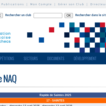
|
Publications
|
Mon Compte
|
Gérer son Club
|
Directeu
Rechercher un club
Rechercher dans le si
PÉTITIONS
SECTEURS
DOCUMENTS
DÉVELOPPEMENT
de NAQ
Rapide de Saintes 2025
17 - SAINTES