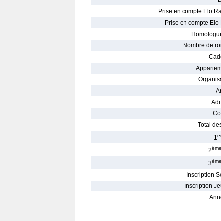
D
Prise en compte Elo Ra
Prise en compte Elo 
Homologué
Nombre de ro
Cade
Appariem
Organisa
Ar
Adr
Con
Total des
e
1
èm
2
èm
3
Inscription S
Inscription Je
Ann