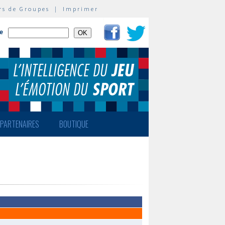
rs de Groupes
|
Imprimer
te
PARTENAIRES
BOUTIQUE