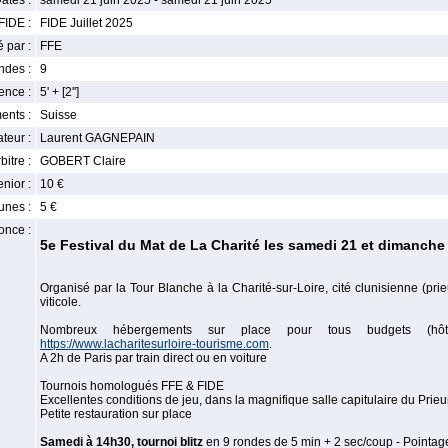
ates :
samedi 21 juin 2025 - samedi 21 juin 2025
FIDE :
FIDE Juillet 2025
 par :
FFE
ndes :
9
nce :
5' + [2'']
ents :
Suisse
teur :
Laurent GAGNEPAIN
bitre :
GOBERT Claire
enior :
10 €
unes :
5 €
once :
5e Festival du Mat de La Charité les samedi 21 et dimanche
Organisé par la Tour Blanche à la Charité-sur-Loire, cité clunisienne (pri
viticole.
Nombreux hébergements sur place pour tous budgets (hôtels,
https://www.lacharitesurloire-tourisme.com
.
A 2h de Paris par train direct ou en voiture
Tournois homologués FFE & FIDE
Excellentes conditions de jeu, dans la magnifique salle capitulaire du Prieu
Petite restauration sur place
Samedi à 14h30, tournoi blitz
en 9 rondes de 5 min + 2 sec/coup - Pointag