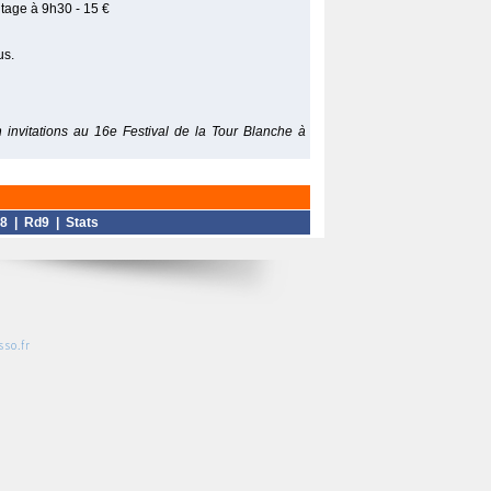
tage à 9h30 - 15 €
us.
 invitations au 16e Festival de la Tour Blanche à
8
|
Rd9
|
Stats
so.fr