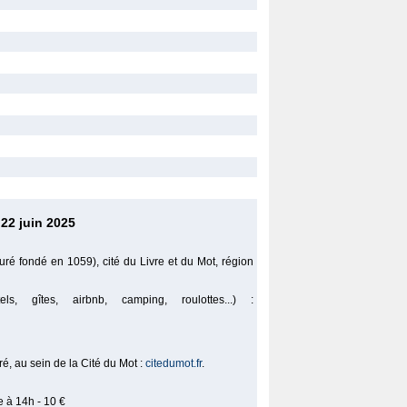
 22 juin 2025
euré fondé en 1059), cité du Livre et du Mot, région
 gîtes, airbnb, camping, roulottes...) :
ré, au sein de la Cité du Mot :
citedumot.fr
.
e à 14h - 10 €