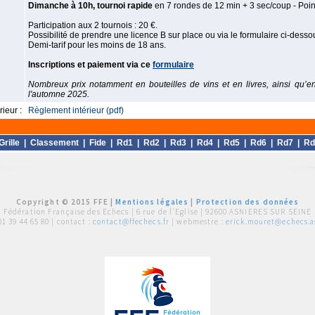
Dimanche à 10h, tournoi rapide
en 7 rondes de 12 min + 3 sec/coup - Poin
Participation aux 2 tournois : 20 €.
Possibilité de prendre une licence B sur place ou via le formulaire ci-desso
Demi-tarif pour les moins de 18 ans.
Inscriptions et paiement via ce
formulaire
Nombreux prix notamment en bouteilles de vins et en livres, ainsi qu’en
l'automne 2025.
ieur :
Règlement intérieur (pdf)
Grille
|
Classement
|
Fide
|
Rd1
|
Rd2
|
Rd3
|
Rd4
|
Rd5
|
Rd6
|
Rd7
|
Rd
Copyright © 2015 FFE |
Mentions légales
|
Protection des données
Fédération Française des Echecs |
6 rue de l'Eglise | 92600 ASNIERES SUR SEINE
01 39 44 65 80
| contact :
contact@ffechecs.fr
| webmestre :
erick.mouret@echecs.as