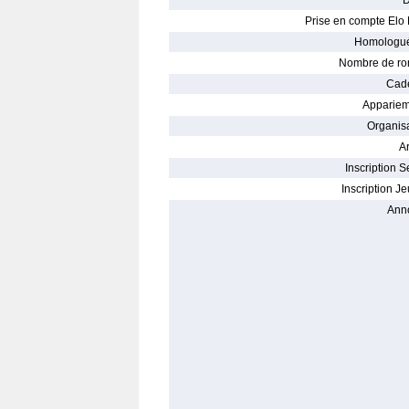
D
Prise en compte Elo 
Homologué
Nombre de ro
Cade
Appariem
Organisa
Ar
Inscription S
Inscription Je
Ann