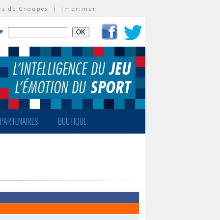
rs de Groupes
|
Imprimer
te
PARTENAIRES
BOUTIQUE