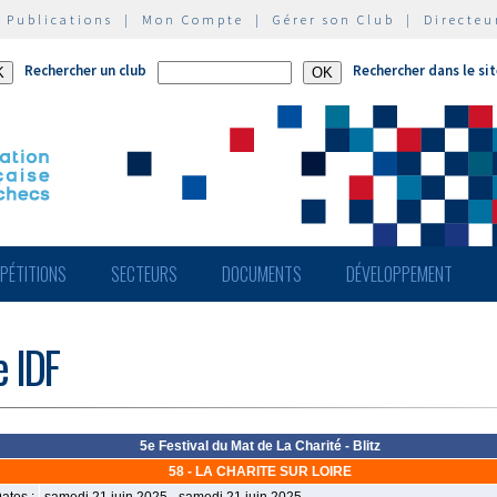
|
Publications
|
Mon Compte
|
Gérer son Club
|
Directeu
Rechercher un club
Rechercher dans le si
PÉTITIONS
SECTEURS
DOCUMENTS
DÉVELOPPEMENT
e IDF
5e Festival du Mat de La Charité - Blitz
58 - LA CHARITE SUR LOIRE