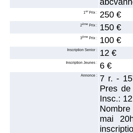
abcvann
er
250 €
1
Prix :
ème
150 €
2
Prix :
ème
100 €
3
Prix :
Inscription Senior :
12 €
Inscription Jeunes :
6 €
Annonce :
7 r. - 1
Pres de
Insc.: 1
Nombre d
mai 20h
inscripti