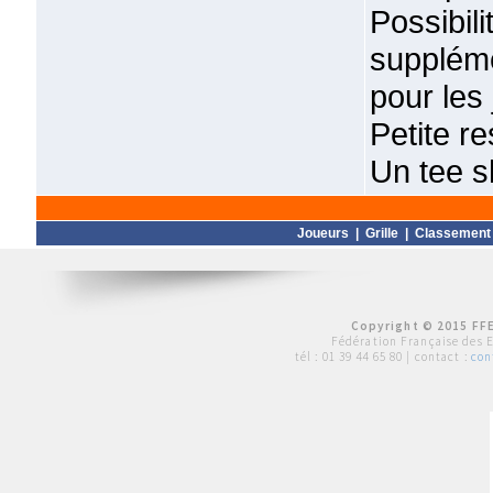
Possibi
suppléme
pour les
Petite re
Un tee s
Joueurs
|
Grille
|
Classement
Copyright © 2015 FFE
Fédération Française des 
tél :
01 39 44 65 80
| contact :
con