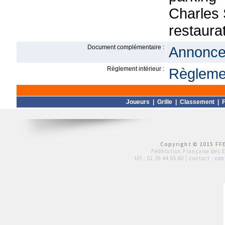
Charles
restaura
Document complémentaire :
Annonce 
Règlement intérieur :
Règlemen
Joueurs
|
Grille
|
Classement
|
F
Copyright © 2015 FFE
Fédération Française des 
tél :
01 39 44 65 80
| contact :
con