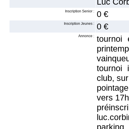
Luc Corb
Inscription Senior :
0 €
Inscription Jeunes :
0 €
Annonce :
tournoi
printe
vainque
tournoi 
club, sur
pointage
vers 17
préinsc
luc.corbi
parking