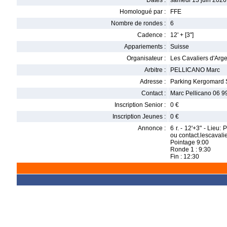
Dates :
samedi 13 juin 2026
Homologué par :
FFE
Nombre de rondes :
6
Cadence :
12' + [3'']
Appariements :
Suisse
Organisateur :
Les Cavaliers d'Arg
Arbitre :
PELLICANO Marc
Adresse :
Parking Kergomard 
Contact :
Marc Pellicano 06 9
Inscription Senior :
0 €
Inscription Jeunes :
0 €
Annonce :
6 r. - 12'+3" - Lieu
ou contact.lescava
Pointage 9:00
Ronde 1 : 9:30
Fin : 12:30