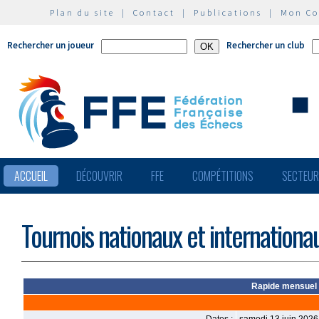
Plan du site
|
Contact
|
Publications
|
Mon C
Rechercher un joueur
Rechercher un club
ACCUEIL
DÉCOUVRIR
FFE
COMPÉTITIONS
SECTEU
Tournois nationaux et internationa
Rapide mensuel 