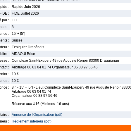
ates :
samedi 30 mai 2026 - samedi 30 mai 2026
pide :
Rapide Juin 2026
FIDE :
FIDE Juillet 2026
 par :
FFE
ndes :
8
nce :
15' + [5'']
ents :
Suisse
teur :
Echiquier Dracénois
bitre :
AIDAOUI Brice
esse :
Complexe Saint-Exupery 49 rue Auguste Renoir 83300 Draguignan
tact :
Arbitrage 06 63 04 01 74 Organisateur 06 88 97 56 46
enior :
10 €
unes :
10 €
once :
8 r. - 15' + [5''] - Lieu: Complexe Saint-Exupéry 49 rue Auguste Renoir 83300
Arbitrage 06 63 04 01 74
Organisateur 06 88 97 56 46
Réservé aux U16 (Minimes -16 ans) .
aire :
Annonce de l'Organisateur (pdf)
ieur :
Règlement intérieur (pdf)