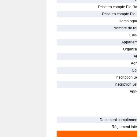
D
Prise en compte Elo Ra
Prise en compte Elo 
Homologué
Nombre de ro
Cade
Appariem
Organisa
Ar
Adr
Con
Inscription S
Inscription Je
Ann
Document complément
Règlement intér