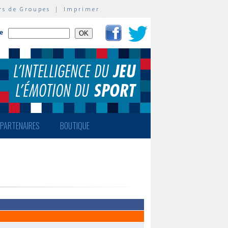
rs de Groupes
|
Imprimer
te
PARTENAIRES
BOUTIQUE