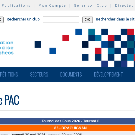
|
Publications
|
Mon Compte
|
Gérer son Club
|
Directeu
Rechercher un club
Rechercher dans le si
PÉTITIONS
SECTEURS
DOCUMENTS
DÉVELOPPEMENT
de PAC
Tournoi des Fous 2026 - Tournoi C
83 - DRAGUIGNAN