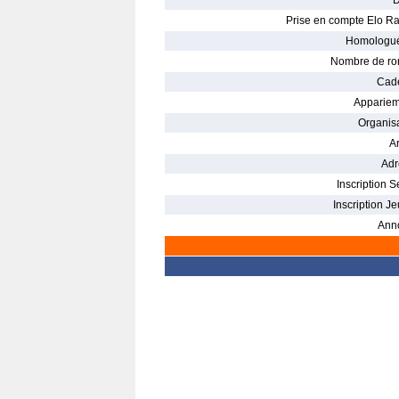
D
Prise en compte Elo Ra
Homologué
Nombre de ro
Cade
Appariem
Organisa
Ar
Adr
Inscription S
Inscription Je
Ann