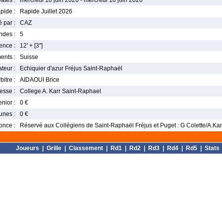
ates :
mercredi 10 juin 2026 - mercredi 10 juin 2026
pide :
Rapide Juillet 2026
 par :
CAZ
ndes :
5
nce :
12' + [3'']
ents :
Suisse
teur :
Echiquier d'azur Fréjus Saint-Raphaël
bitre :
AIDAOUI Brice
esse :
College A. Karr Saint-Raphael
enior :
0 €
unes :
0 €
once :
Réservé aux Collégiens de Saint-Raphaël Fréjus et Puget : G Colette/A.Kar
Joueurs
|
Grille
|
Classement
|
Rd1
|
Rd2
|
Rd3
|
Rd4
|
Rd5
|
Stats