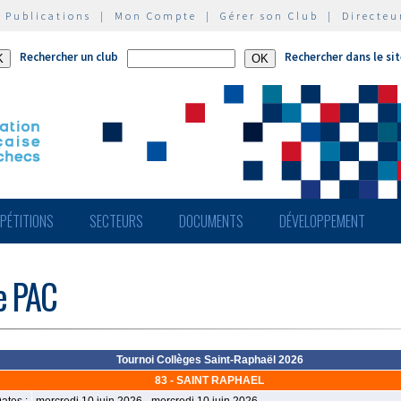
|
Publications
|
Mon Compte
|
Gérer son Club
|
Directeu
Rechercher un club
Rechercher dans le si
PÉTITIONS
SECTEURS
DOCUMENTS
DÉVELOPPEMENT
de PAC
Tournoi Collèges Saint-Raphaël 2026
83 - SAINT RAPHAEL