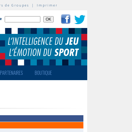
rs de Groupes
|
Imprimer
te
PARTENAIRES
BOUTIQUE