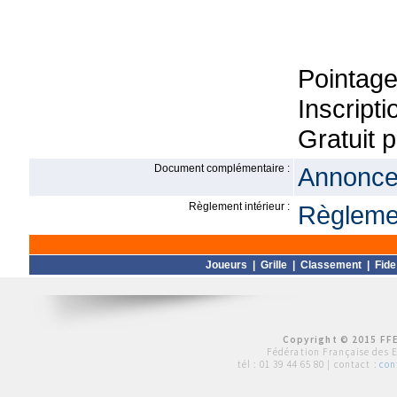
Pointage
Inscripti
Gratuit 
Document complémentaire :
Annonce 
Règlement intérieur :
Règlemen
Joueurs
|
Grille
|
Classement
|
Fide
Copyright © 2015 FFE
Fédération Française des 
tél :
01 39 44 65 80
| contact :
con