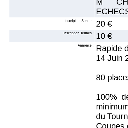
M CH
ECHEC
Inscription Senior :
20 €
Inscription Jeunes :
10 €
Annonce :
Rapide d
14 Juin 
80 place
100% des
minimum
du Tourn
Coupes e