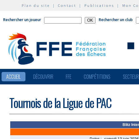
Plan du site
|
Contact
|
Publications
|
Mon C
Rechercher un joueur
Rechercher un club
ACCUEIL
DÉCOUVRIR
FFE
COMPÉTITIONS
SECTEU
Tournois de la Ligue de PAC
Blitz Int