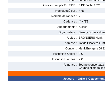
Dates :
samedi 13 juin 2026
Prise en compte Elo FIDE :
FIDE Juillet 2026
Homologué par :
FFE
Nombre de rondes :
7
Cadence :
4' + [2"]
Appariements :
Suisse
Organisateur :
Sanary Echecs - He
Arbitre :
BRONGERS Henk
Adresse :
Ilot de Picotieres E
Contact :
Henk Brongers 06 8
Inscription Senior :
2 €
Inscription Jeunes :
2 €
Annonce :
Tournois ouvert aux
Coupes et médailles
Joueurs
|
Grille
|
Classement