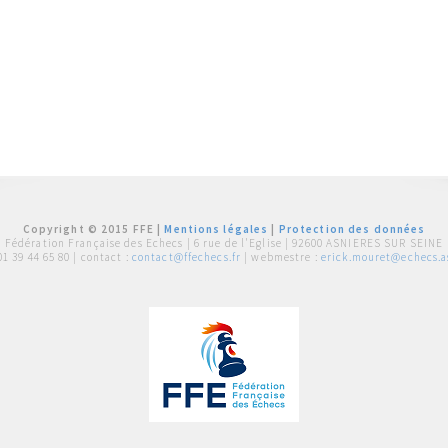
Copyright © 2015 FFE |
Mentions légales
|
Protection des données
Fédération Française des Echecs |
6 rue de l'Eglise | 92600 ASNIERES SUR SEINE
01 39 44 65 80
| contact :
contact@ffechecs.fr
| webmestre :
erick.mouret@echecs.as