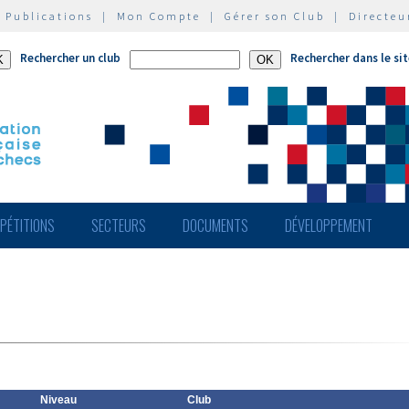
|
Publications
|
Mon Compte
|
Gérer son Club
|
Directeu
Rechercher un club
Rechercher dans le si
PÉTITIONS
SECTEURS
DOCUMENTS
DÉVELOPPEMENT
Niveau
Club