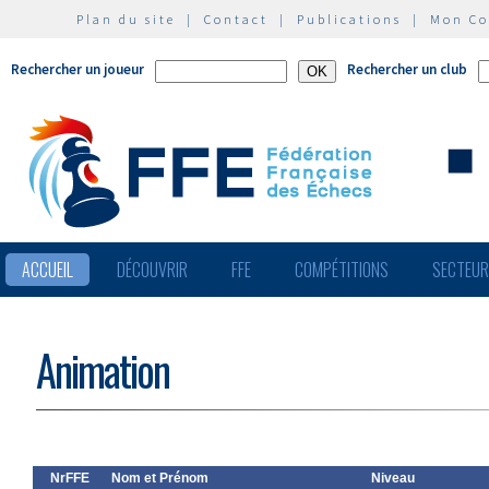
Plan du site
|
Contact
|
Publications
|
Mon C
Rechercher un joueur
Rechercher un club
ACCUEIL
DÉCOUVRIR
FFE
COMPÉTITIONS
SECTEU
Animation
NrFFE
Nom et Prénom
Niveau