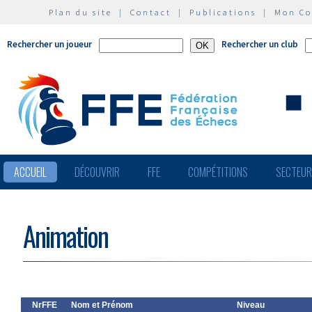
Plan du site
|
Contact
|
Publications
|
Mon C
Rechercher un joueur
Rechercher un club
ACCUEIL
DÉCOUVRIR
FFE
COMPÉTITIONS
SECTEU
Animation
NrFFE
Nom et Prénom
Niveau