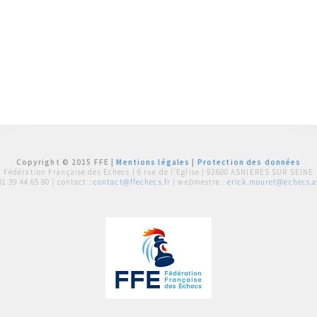
Copyright © 2015 FFE |
Mentions légales
|
Protection des données
Fédération Française des Echecs |
6 rue de l'Eglise | 92600 ASNIERES SUR SEINE
01 39 44 65 80
| contact :
contact@ffechecs.fr
| webmestre :
erick.mouret@echecs.as