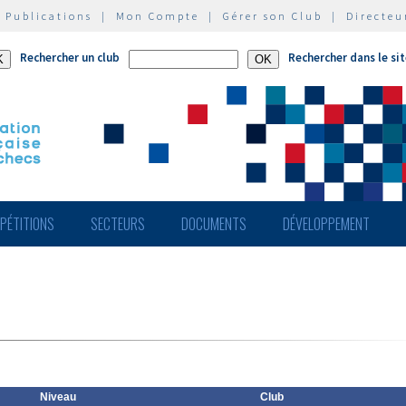
|
Publications
|
Mon Compte
|
Gérer son Club
|
Directeu
Rechercher un club
Rechercher dans le si
PÉTITIONS
SECTEURS
DOCUMENTS
DÉVELOPPEMENT
Niveau
Club